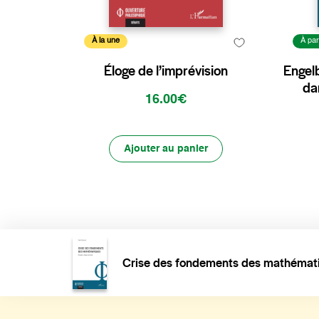
À la une
À par
Éloge de l’imprévision
Engelb
da
16.00€
Ajouter au panier
Crise des fondements des mathémat