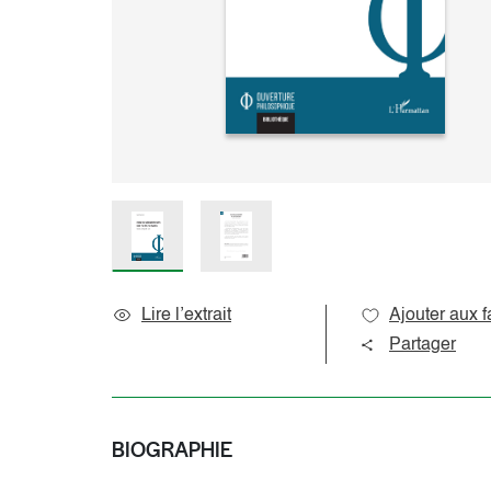
Sciences de l’éducation
Océan indien
Sciences du langage
Océanie
Sociologie et question de société
Amériques
Caraïbes
Pôles
Lire l’extrait
Ajouter aux f
Partager
BIOGRAPHIE