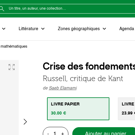
e
Littérature
Zones géographiques
Agenda e
s mathématiques
Crise des fondement
Russell, critique de Kant
de
Saeb Elamami
LIVRE PAPIER
LIVRE
30.00 €
23.99 
Ajouter au panier
-
+