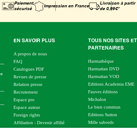
Paiement
Livraison à partir
Impression
en France
sécurisé
de 0,99€*
EN SAVOIR PLUS
TOUS NOS SITES ET
PARTENAIRES
A propos de nous
Harmathèque
FAQ
Harmattan DVD
Catalogues PDF
ée
Harmattan VOD
Revues de presse
Editions Academia EME
Relation presse
Fauves éditions
Recrutement
Michalon
Espace pro
Le bien commun
Espace auteur
Editions Sutton
Foreign rights
Mille sabords
Affiliation - Devenir affilié
Les impliqués