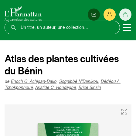
Atlas des plantes cultivées
du Bénin
de
Enoch G. Achigan-Dako
,
Sognibbé N'Danikou
,
Dèdéou A.
Tchokponhoué
,
Aristide C. Houdegbe
,
Brice Sinsin