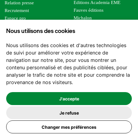
Editions Academia EME
Relation presse
Fauves éditions
Recrutement
Michalon
Espace pro
Le bien commun
Espace auteur
Nous utilisons des cookies
Editions Sutton
Foreign rights
Mille sabords
Nous utilisons des cookies et d'autres technologies
Les impliqués
de suivi pour améliorer votre expérience de
Tous les éditeurs
navigation sur notre site, pour vous montrer un
Tous nos auteurs
contenu personnalisé et des publicités ciblées, pour
Nos structures
analyser le trafic de notre site et pour comprendre la
provenance de nos visiteurs.
Nous contacter
J'accepte
Je refuse
2026 -
© Les Editions l'Harmattan. Tous droits réservés - Site réalisé par
Changer mes préférences
Feel and Clic
Mentions légales
CGV / CGU
Politique de confidentialité