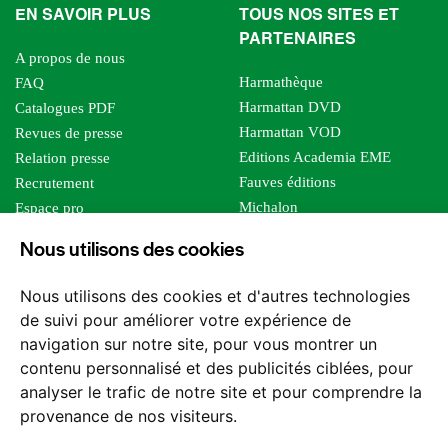
EN SAVOIR PLUS
TOUS NOS SITES ET
PARTENAIRES
A propos de nous
Harmathèque
FAQ
Harmattan DVD
Catalogues PDF
Harmattan VOD
Revues de presse
Editions Academia EME
Relation presse
Fauves éditions
Recrutement
Michalon
Espace pro
Le bien commun
Espace auteur
Nous utilisons des cookies
Editions Sutton
Foreign rights
Mille sabords
Affiliation - Devenir affilié
Nous utilisons des cookies et d'autres technologies
Les impliqués
de suivi pour améliorer votre expérience de
Tous les éditeurs
navigation sur notre site, pour vous montrer un
Tous nos auteurs
contenu personnalisé et des publicités ciblées, pour
Nos structures
analyser le trafic de notre site et pour comprendre la
provenance de nos visiteurs.