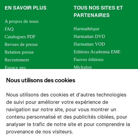
EN SAVOIR PLUS
TOUS NOS SITES ET
PARTENAIRES
A propos de nous
Harmathèque
FAQ
Harmattan DVD
Catalogues PDF
Harmattan VOD
Revues de presse
Editions Academia EME
Relation presse
Fauves éditions
Recrutement
Michalon
Espace pro
Le bien commun
Espace auteur
Nous utilisons des cookies
Editions Sutton
Foreign rights
Mille sabords
Affiliation - Devenir affilié
Nous utilisons des cookies et d'autres technologies
Les impliqués
de suivi pour améliorer votre expérience de
Tous les éditeurs
navigation sur notre site, pour vous montrer un
Tous nos auteurs
contenu personnalisé et des publicités ciblées, pour
Nos structures
analyser le trafic de notre site et pour comprendre la
provenance de nos visiteurs.