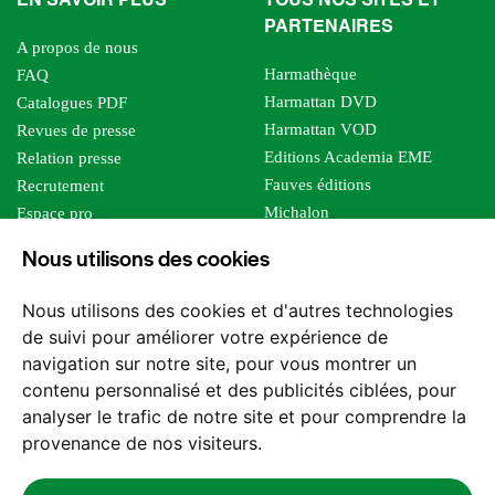
EN SAVOIR PLUS
TOUS NOS SITES ET
PARTENAIRES
A propos de nous
Harmathèque
FAQ
Harmattan DVD
Catalogues PDF
Harmattan VOD
Revues de presse
Editions Academia EME
Relation presse
Fauves éditions
Recrutement
Michalon
Espace pro
Le bien commun
Espace auteur
Nous utilisons des cookies
Editions Sutton
Foreign rights
Mille sabords
Affiliation - Devenir affilié
Nous utilisons des cookies et d'autres technologies
Les impliqués
de suivi pour améliorer votre expérience de
Tous les éditeurs
navigation sur notre site, pour vous montrer un
Tous nos auteurs
contenu personnalisé et des publicités ciblées, pour
Nos structures
analyser le trafic de notre site et pour comprendre la
provenance de nos visiteurs.
Nous contacter