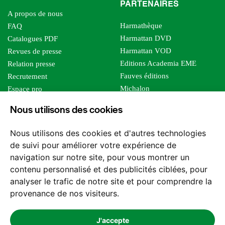
PARTENAIRES
A propos de nous
Harmathèque
FAQ
Harmattan DVD
Catalogues PDF
Harmattan VOD
Revues de presse
Editions Academia EME
Relation presse
Fauves éditions
Recrutement
Michalon
Espace pro
Le bien commun
Espace auteur
Nous utilisons des cookies
Editions Sutton
Foreign rights
Mille sabords
Nous utilisons des cookies et d'autres technologies
Les impliqués
de suivi pour améliorer votre expérience de
Tous les éditeurs
navigation sur notre site, pour vous montrer un
Tous nos auteurs
contenu personnalisé et des publicités ciblées, pour
Nos structures
analyser le trafic de notre site et pour comprendre la
provenance de nos visiteurs.
Nous contacter
J'accepte